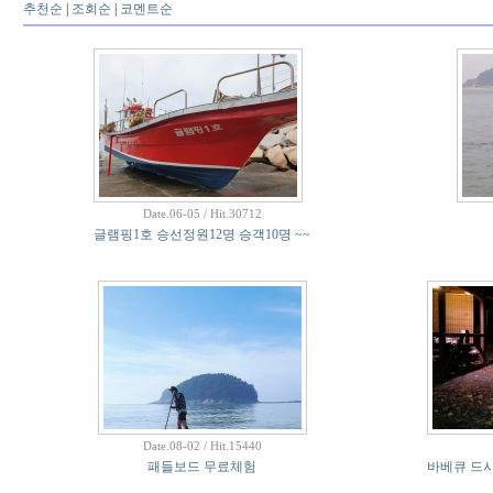
추천순
|
조회순
|
코멘트순
Date.06-05 / Hit.30712
글램핑1호 승선정원12명 승객10명 ~~
Date.08-02 / Hit.15440
패들보드 무료체험
바베큐 드