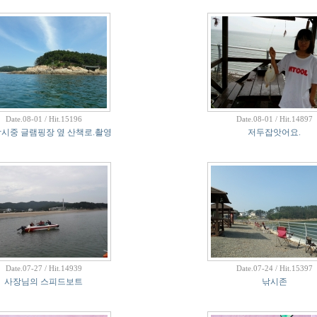
Date.08-01 / Hit.15196
Date.08-01 / Hit.14897
시중 글램핑장 옆 산책로.촬영
저두잡앗어요.
Date.07-27 / Hit.14939
Date.07-24 / Hit.15397
사장님의 스피드보트
낚시존