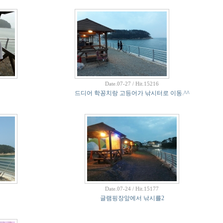
Date.07-27 / Hit.15216
드디어 학꽁치랑 고등어가 낚시터로 이동.^^
Date.07-24 / Hit.15177
글램핑장앞에서 낚시를2