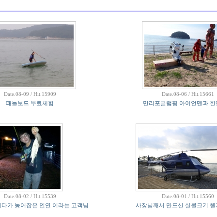
Date.08-09 / Hit.15909
Date.08-06 / Hit.15661
패들보드 무료체험
만리포글램핑 아이언맨과 한
Date.08-02 / Hit.15539
Date.08-01 / Hit.15560
시다가 농어잡은 인연 이라는 고객님
사장님깨서 만드신 실물크기 헬