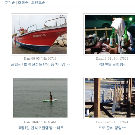
추천순
|
조회순
|
코멘트순
Date.06-05 / Hit.30718
Date.10-01 / Hit.17609
글램핑1호 승선정원12명 승객10명 ~~
9월30일 글램핑~
Date.10-02 / Hit.16461
Date.10-03 / Hit.17074
10월1일 만리포글램핑~~하루
프로 꾼에 왕림~~