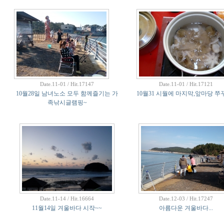
Date.11-01 / Hit.17147
Date.11-01 / Hit.17121
10월28일 남녀노소 모두 함께즐기는 가
10월31 시월에 마지막,앞마당 쭈
족낚시글램핑~
Date.11-14 / Hit.16664
Date.12-03 / Hit.17247
11월14일 겨울바다 시작~~
아름다운 겨울바다...