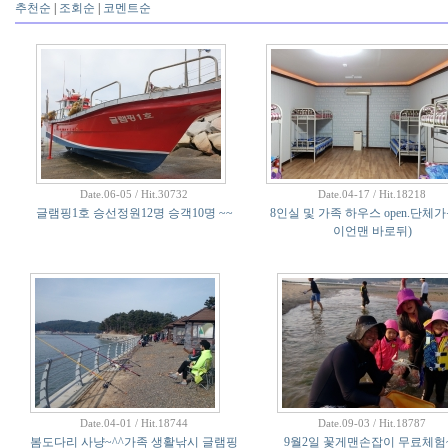
추천순
|
조회순
|
코멘트순
Date.06-05 / Hit.30732
Date.04-17 / Hit.18218
글램핑1호 승선정원12명 승객10명 ~~
8인실 및 가족 하우스 open.단체
이언맨 바로뒤)
Date.04-01 / Hit.18744
Date.09-03 / Hit.18787
봄도다리 사냥~^^가족 생활낚시 글램핑
9월2일 꽃게맨손잡이 무료체험