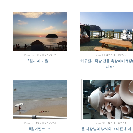
Date.07-08 / Hit.19217
Date.11-07 / Hit.19242
7월저녁 노을~~
해루질가족방 전용 옥상바베큐장
건물)~
Date.08-12 / Hit.19774
Date.08-16 / Hit.20111
8월이벤트~^^
울 사장님의 낚시와 또다른 취미...