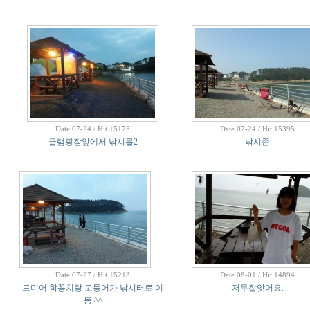
Date.07-24 / Hit.15175
Date.07-24 / Hit.15395
글램핑장앞에서 낚시를2
낚시존
Date.07-27 / Hit.15213
Date.08-01 / Hit.14894
드디어 학꽁치랑 고등어가 낚시터로 이
저두잡앗어요.
동.^^