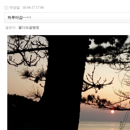
작성일 : 18-04-17 17:06
하루마감~~^^
글쓴이 :
몰디브글램핑