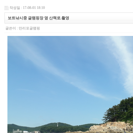
작성일 : 17-08-01 18:10
보트낚시중 글램핑장 옆 산책로.촬영
글쓴이 :
만리포글램핑