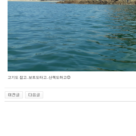
고기도 잡고..보트도타고..산책도하고😊