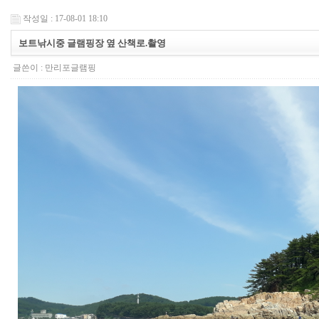
작성일 : 17-08-01 18:10
보트낚시중 글램핑장 옆 산책로.촬영
글쓴이 :
만리포글램핑