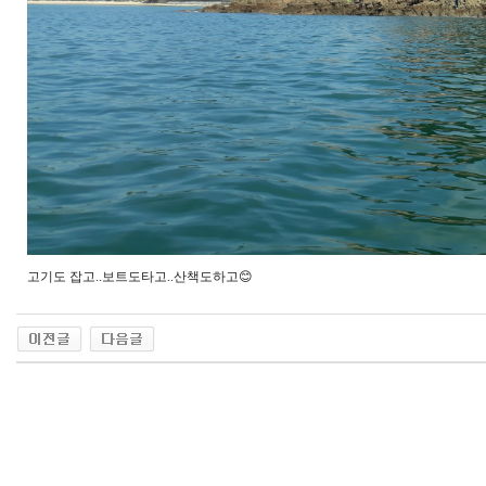
고기도 잡고..보트도타고..산책도하고😊