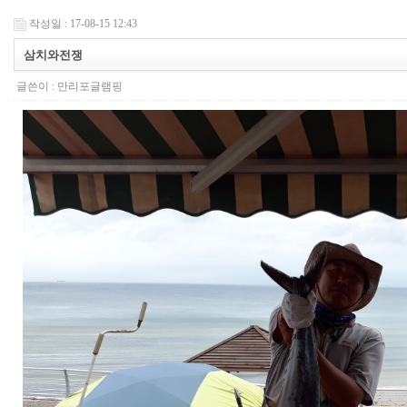
작성일 : 17-08-15 12:43
삼치와전쟁
글쓴이 :
만리포글램핑