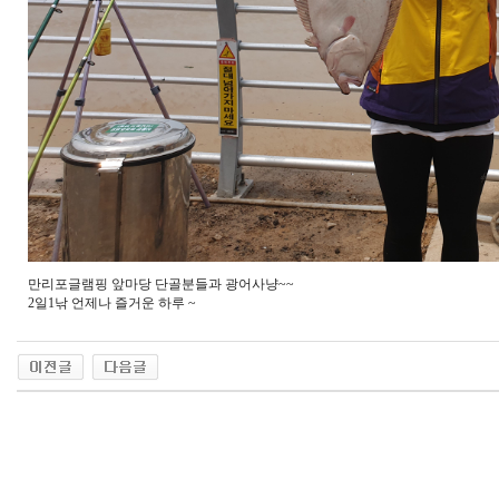
만리포글램핑 앞마당 단골분들과 광어사냥~~
2일1낚 언제나 즐거운 하루 ~