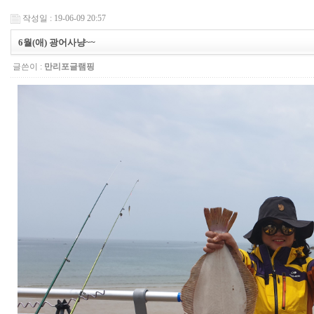
작성일 : 19-06-09 20:57
6월(애) 광어사냥~~
글쓴이 :
만리포글램핑