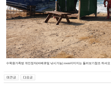
수목원가족방 개인정자(바베큐및 낚시가능) room이미지는 둘러보기참조 하셔요