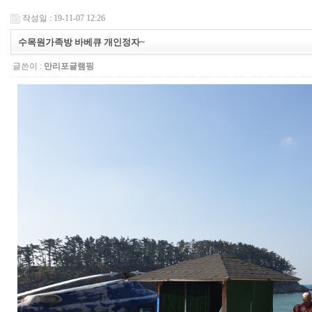
작성일 : 19-11-07 12:26
수목원가족방 바베큐 개인정자~
글쓴이 :
만리포글램핑