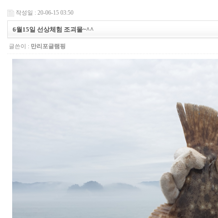
작성일 : 20-06-15 03:50
6월15일 선상체험 조괴물~^^
글쓴이 :
만리포글램핑