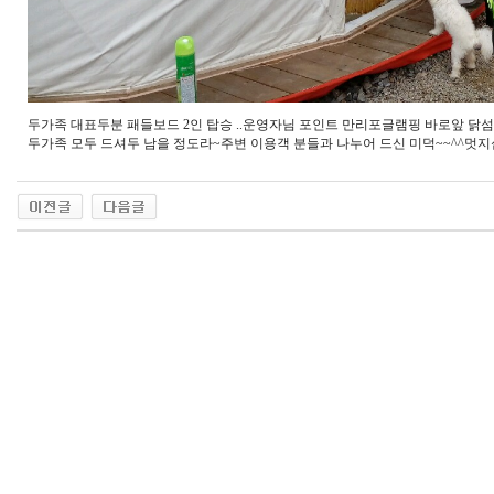
두가족 대표두분 패들보드 2인 탑승 ..운영자님 포인트 만리포글램핑 바로앞 닭섬앞
두가족 모두 드셔두 남을 정도라~주변 이용객 분들과 나누어 드신 미덕~~^^멋지