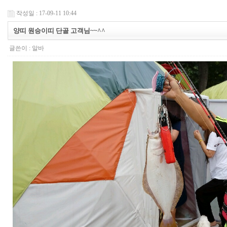
작성일 : 17-09-11 10:44
양띠 원승이띠 단골 고객님~~^^
글쓴이 :
알바