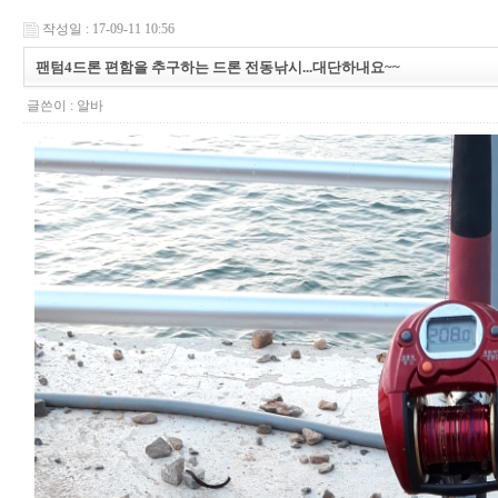
작성일 : 17-09-11 10:56
팬텀4드론 편함을 추구하는 드론 전동낚시...대단하내요~~
글쓴이 :
알바