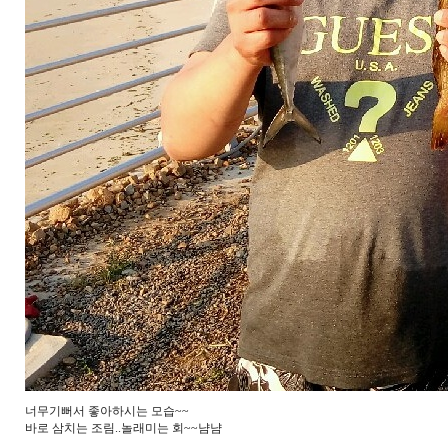
너무기뻐서 좋아하시는 모습~~
바로 삼치는 조림..놀래미는 회~~냠냠