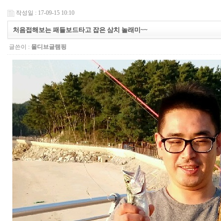
작성일 : 17-09-15 10:10
처음접해보는 패들보드타고 잡은 삼치 놀래미~~
글쓴이 :
몰디브글램핑