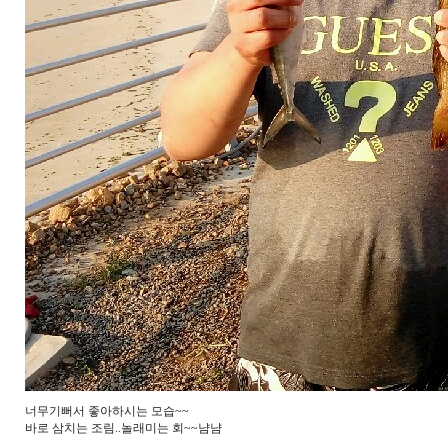
너무기뻐서 좋아하시는 모습~~
바로 삼치는 조림..놀래미는 회~~냠냠