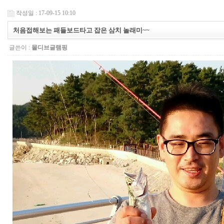
작성일 : 17-09-15 10:10
처음접해보는 패들보드타고 잡은 삼치 놀래미~~
글쓴이 :
몰디브글램핑