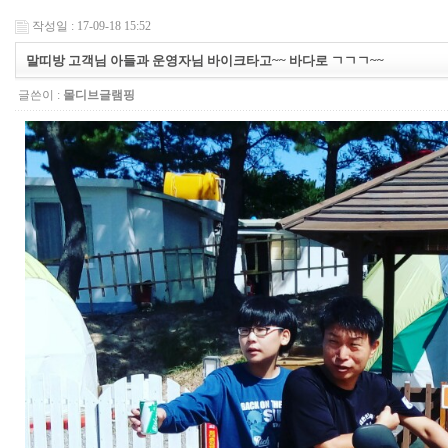
작성일 : 17-09-18 15:52
말띠방 고객님 아들과 운영자님 바이크타고~~ 바다로 ㄱㄱㄱ~~
글쓴이 :
몰디브글램핑