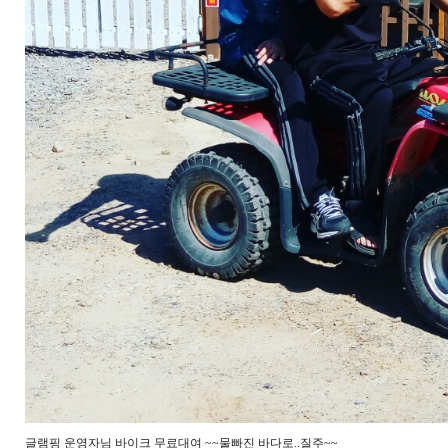
글램핑 운영자님 바이크 무료대여 ~~물빠진 바다로..질주~~