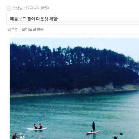
작성일 : 17-08-02 16:50
패들보드 광어 다운샷 체험~
글쓴이 :
몰디브글램핑