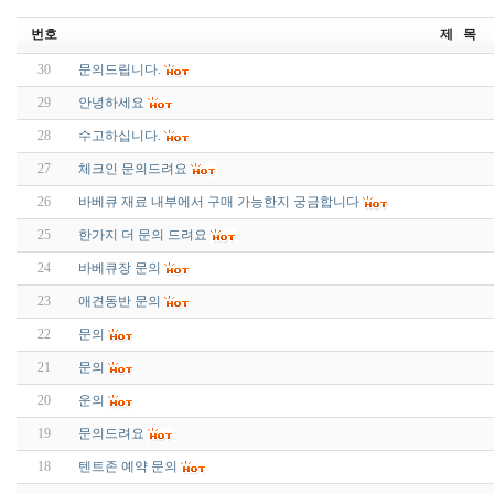
번호
제 목
30
문의드립니다.
29
안녕하세요
28
수고하십니다.
27
체크인 문의드려요
26
바베큐 재료 내부에서 구매 가능한지 궁금합니다
25
한가지 더 문의 드려요
24
바베큐장 문의
23
애견동반 문의
22
문의
21
문의
20
운의
19
문의드려요
18
텐트존 예약 문의