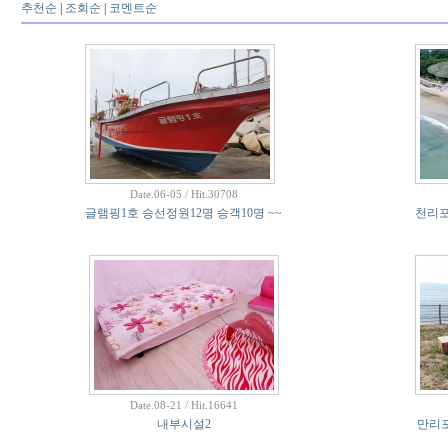
추천순
|
조회순
|
코멘트순
Date.06-05 / Hit.30708
글램핑1호 승선정원12명 승객10명 ~~
천리포
Date.08-21 / Hit.16641
내부시설2
만리