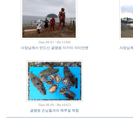
Date.08-01 / Hit.15360
사장님깨서 만드신 글앰핑 지키미 아이언맨
사장님깨
Date.08-09 / Hit.16423
글램핑 손님들과의 해루질 체험