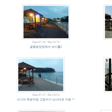
Date.07-24 / Hit.15175
글램핑장앞에서 낚시를2
Date.07-27 / Hit.15212
드디어 학꽁치랑 고등어가 낚시터로 이동.^^