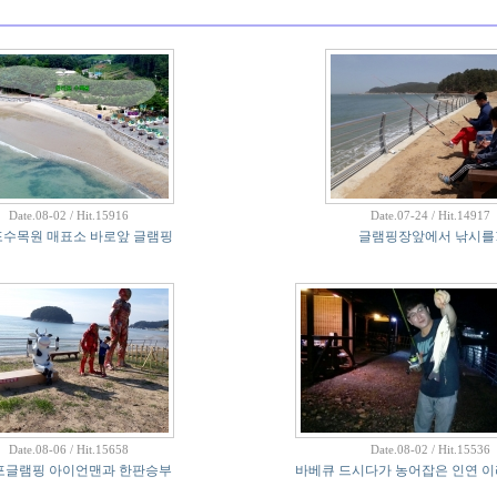
Date.08-02 / Hit.15916
Date.07-24 / Hit.14917
수목원 매표소 바로앞 글램핑
글램핑장앞에서 낚시를
Date.08-06 / Hit.15658
Date.08-02 / Hit.15536
포글램핑 아이언맨과 한판승부
바베큐 드시다가 농어잡은 인연 