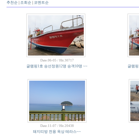
추천순
|
조회순
|
코멘트순
Date.06-05 / Hit.30717
글램핑1호 승선정원12명 승객10명 ~~
글램핑1
Date.11-07 / Hit.20438
돼지띠방 전용 옥상 테라스~~