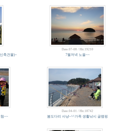
Date.07-08 / Hit.19210
신축건물)~
7월저녁 노을~~
Date.04-01 / Hit.18742
험~~
봄도다리 사냥~^^가족 생활낚시 글램핑