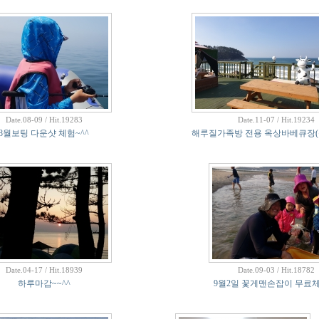
Date.08-09 / Hit.19283
Date.11-07 / Hit.19234
8월보팅 다운샷 체험~^^
해루질가족방 전용 옥상바베큐장(
Date.04-17 / Hit.18939
Date.09-03 / Hit.18782
하루마감~~^^
9월2일 꽃게맨손잡이 무료체