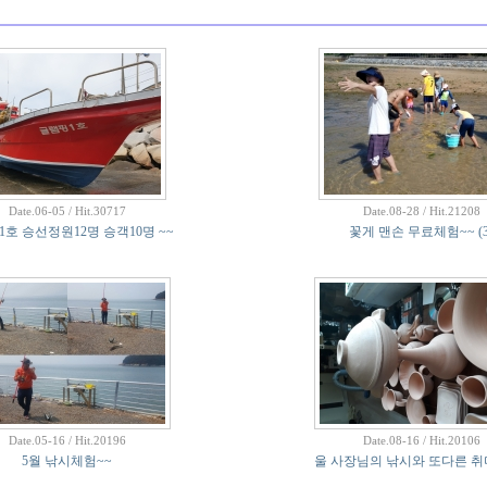
Date.06-05 / Hit.30717
Date.08-28 / Hit.21208
호 승선정원12명 승객10명 ~~
꽃게 맨손 무료체험~~
(
Date.05-16 / Hit.20196
Date.08-16 / Hit.20106
5월 낚시체험~~
울 사장님의 낚시와 또다른 취미.