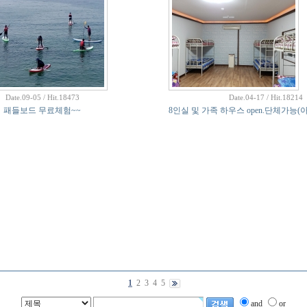
Date.09-05 / Hit.18473
Date.04-17 / Hit.18214
패들보드 무료체험~~
8인실 및 가족 하우스 open.단체가능
1
2
3
4
5
and
or