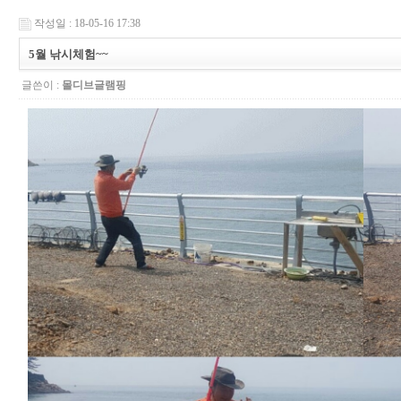
작성일 : 18-05-16 17:38
5월 낚시체험~~
글쓴이 :
몰디브글램핑