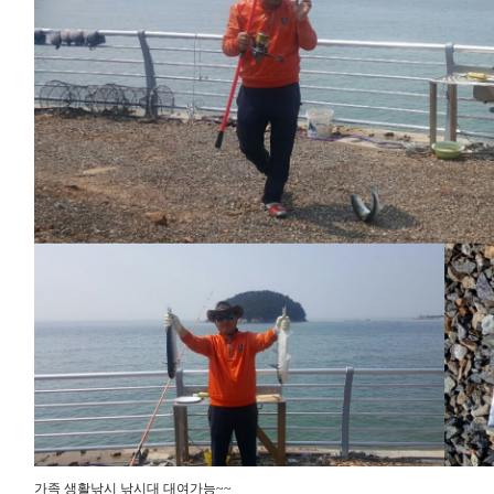
가족 생활낚시 낚시대 대여가능~~