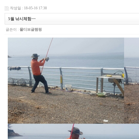
작성일 : 18-05-16 17:38
5월 낚시체험~~
글쓴이 :
몰디브글램핑