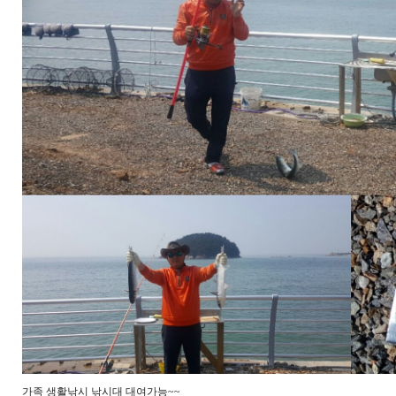
가족 생활낚시 낚시대 대여가능~~