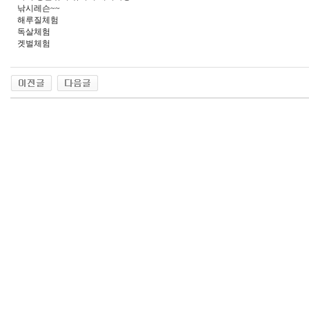
낚시레슨~~
해루질체험
독살체험
겟벌체험