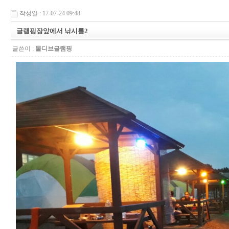
작성일 : 17-07-24 09:48
글램핑장앞에서 낚시를2
글쓴이 :
몰디브글램핑