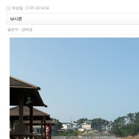
작성일 : 17-07-24 14:34
낚시존
글쓴이 :
강태공