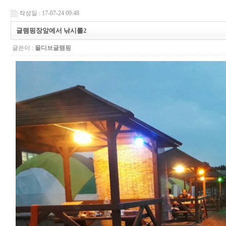
작성일 : 17-07-24 09:48
글램핑장앞에서 낚시를2
글쓴이 :
몰디브글램핑