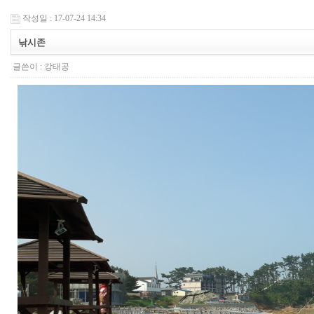
작성일 : 17-07-24 14:34
낚시존
글쓴이 :
강태공