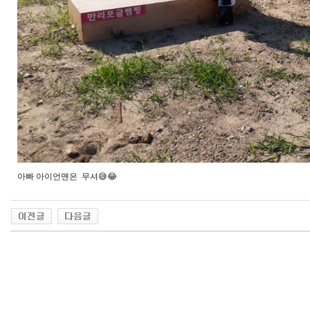
아빠 아이언맨은 무셔😅😂