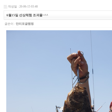
작성일 : 20-06-15 03:48
6월15일 선상체험 조괴물~^^
글쓴이 :
만리포글램핑