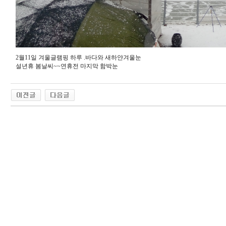
2월11일 겨울글램핑 하루 .바다와 새하얀겨울눈
설년휴 봄날씨~~연휴전 마지막 함박눈